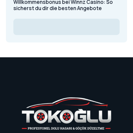
Willkommensbonus bei Winnz Casino: So
sicherst du dir die besten Angebote