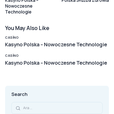
Kasyno Polska –
Polska Służba Zdrowia
Nowoczesne
Technologie
You May Also Like
CASINO
Kasyno Polska – Nowoczesne Technologie
CASINO
Kasyno Polska – Nowoczesne Technologie
Search